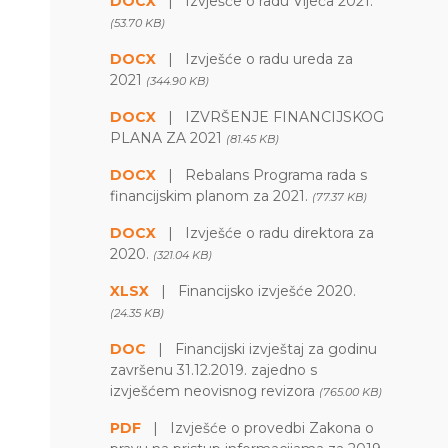
DOCX
|
Izvješće o radu Vijeća 2021.
(53.70 KB)
DOCX
|
Izvješće o radu ureda za
2021
(344.90 KB)
DOCX
|
IZVRŠENJE FINANCIJSKOG
PLANA ZA 2021
(81.45 KB)
DOCX
|
Rebalans Programa rada s
financijskim planom za 2021.
(77.37 KB)
DOCX
|
Izvješće o radu direktora za
2020.
(321.04 KB)
XLSX
|
Financijsko izvješće 2020.
(24.35 KB)
DOC
|
Financijski izvještaj za godinu
završenu 31.12.2019. zajedno s
izvješćem neovisnog revizora
(765.00 KB)
PDF
|
Izvješće o provedbi Zakona o