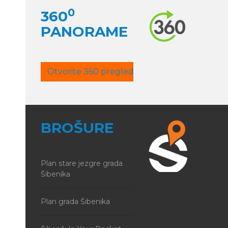
0
360
PANORAME
Otvorite 360 pregled
BROŠURE
Plan stare jezgre grada
Šibenika
Plan grada Šibenika