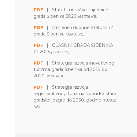
PDF
|
Statut Turističke zajednice
grada Šibenika 2020
(667.78 KB)
PDF
|
Izmjene i dopune Statuta TZ
grada Šibenika
(359.03 KB)
PDF
|
GLASNIK GRADA ŠIBENIKA
10 2025
(163.09 KB)
PDF
|
Strategija razvoja inovativnog
turizma grada Šibenika od 2015. do
2020.
(9.00 MB)
PDF
|
Strategija razvoja
regenerativnog turizma šibenske stare
gradske jezgre do 2030. godine
(1,020.52
KB)