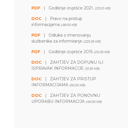
PDF
|
Godišnje izvješće 2021.
(212.51 KB)
DOC
|
Pravo na pristup
informacijama
(48.00 KB)
PDF
|
Odluka o imenovanju
službenika za informiranje
(220.29 KB)
PDF
|
Godišnje izvješće 2015
(212.35 KB)
DOC
|
ZAHTJEV ZA DOPUNU ILI
ISPRAVAK INFORMACIJE
(51.50 KB)
DOC
|
ZAHTJEV ZA PRISTUP
INFORMACIJAMA
(50.00 KB)
DOC
|
ZAHTJEV ZA PONOVNU
UPORABU INFORMACIJA
(49.00 KB)