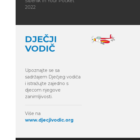
Šibenik In Your Pocket
2022
DJEČJI
VODIČ
Upoznajte se sa
sadržajem Dječjeg vodiča
i istražujte zajedno s
djecom njegove
zanimljivosti.
Više na
www.djecjivodic.org