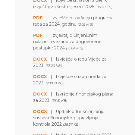
DOCX
|
IQM Destination Šibenik
izvještaj za šest mjeseci 2025.
(15.70 KB)
PDF
|
Izvješće o izvršenju programa
rada za 2024. godinu
(2.02 MB)
PDF
|
Izvještaj o činjeničnim
nalazima vezano za dogovorene
postupke 2024
(16.84 MB)
DOCX
|
Izvješće o radu Vijeća za
2023.
(35.20 KB)
DOCX
|
Izvješće o radu ureda za
2023.
(200.10 KB)
DOCX
|
Izvršenje financijskog plana
za 2023.
(36.51 KB)
DOCX
|
Upitnik o funkcioniranju
sustava financijskog upravljanja i
kontrola 2022
(38.57 KB)