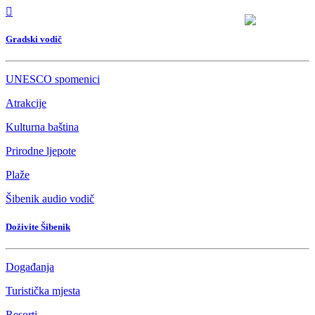
Gradski vodič
UNESCO spomenici
Atrakcije
Kulturna baština
Prirodne ljepote
Plaže
Šibenik audio vodič
Doživite Šibenik
Događanja
Turistička mjesta
Resorti