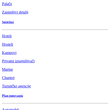
Palače
Zanimljivi detalji
Smještaj
Hoteli
Hosteli
Kampovi
Privatni iznajmljivači
Marine
Charteri
Turističke agencije
Plan putovanja
Automobil