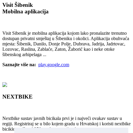
Visit Šibenik
Mobilna aplikacija
Visit Sibenik je mobilna aplikacija kojom lako pronalazite trenutno
dostupan privatni smještaj u Šibeniku i okolici. Aplikacija obuhvaća
mjesta: Šibenik, Danilo, Donje Polje, Dubrava, Jadrija, Jadrtovac,
Lozovac, Raslina, Zablaće, Zaton, Žaborić kao i neke otoke
šibenskog arhipelaga ...
Saznajte više na:
play.google.com
NEXTBIKE
Nextbike sustav javnih bicikala prvi je i najveći ovakav sustav u
regiji. Registriraj se u bilo kojem gradu u Hrvatskoj i koristi nextbike
bicikle u više od 250 gradova u svijetu!