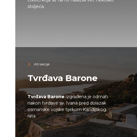
crkvici koja se tamo nalazila već nekoliko
stoljeća.
Atrakcije
Tvrđava Barone
Tvrđava Barone
izgrađena je odmah
nakon tvrđave sv. Ivana pred dolazak
osmanske vojske tijekom Kandijskog
rata.