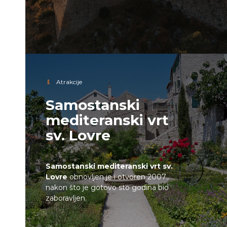
Atrakcije
Samostanski
mediteranski vrt
sv. Lovre
Samostanski mediteranski vrt sv.
Lovre
obnovljen je i otvoren 2007.,
nakon što je gotovo sto godina bio
zaboravljen.