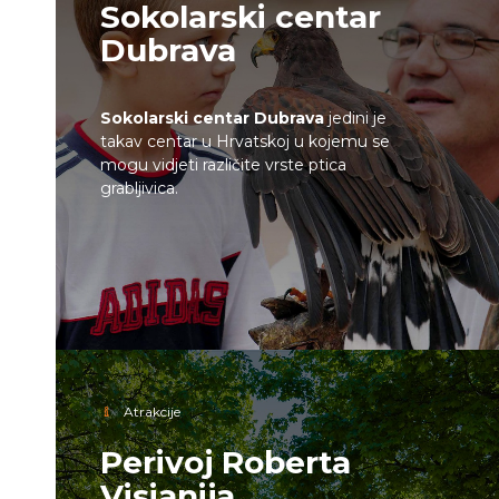
Sokolarski centar
Dubrava
Sokolarski centar Dubrava
jedini je
takav centar u Hrvatskoj u kojemu se
mogu vidjeti različite vrste ptica
grabljivica.
Atrakcije
Perivoj Roberta
Visianija