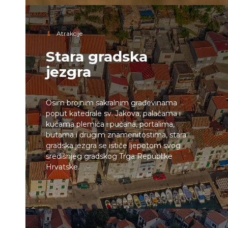
Atrakcije
Stara gradska
jezgra
Osim brojnim sakralnim građevinama
poput katedrale sv. Jakova, palačama i
kućama plemića i pučana, portalima,
butama i drugim znamenitostima, stara
gradska jezgra se ističe ljepotom svog
središnjeg gradskog Trga Republike
Hrvatske.