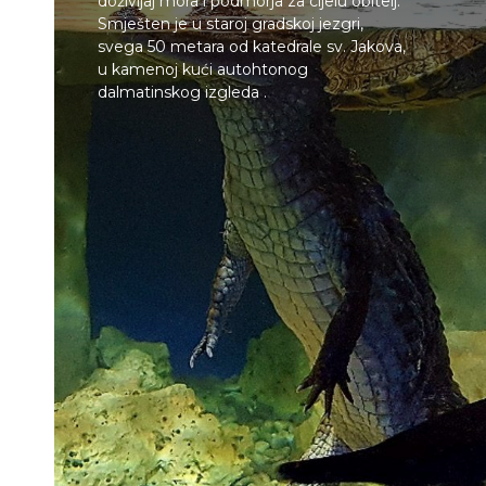
doživljaj mora i podmorja za cijelu obitelj.
Smješten je u staroj gradskoj jezgri,
svega 50 metara od katedrale sv. Jakova,
u kamenoj kući autohtonog
dalmatinskog izgleda .