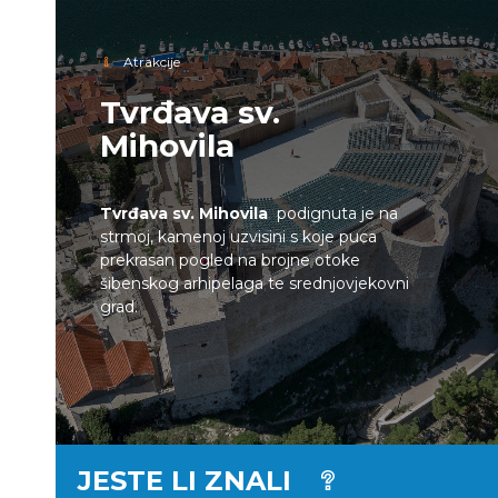
Atrakcije
Tvrđava sv.
Mihovila
Tvrđava sv. Mihovila
podignuta je na
strmoj, kamenoj uzvisini s koje puca
prekrasan pogled na brojne otoke
šibenskog arhipelaga te srednjovjekovni
grad.
JESTE LI ZNALI