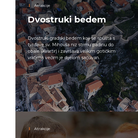
Atrakcije
Dvostruki bedem
Dvostruki gradski bedem koji se spušta s
tvrđave sv. Mihovila niz strmu padinu do
obale (Kvartir) i završava velikim gotičkim
vratima većim je dijelom sačuvan.
Atrakcije