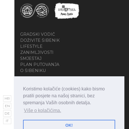
GRADSKI VODIČ
DOŽIVITE ŠIBENIK
LIFESTYLE
ZANIMLJIVOSTI
SMJEŠTAJ
PLAN PUTOVANJA
O ŠIBENIKU
Koristimo kolačiće (cookies) kako bismo
pratili posjete na našoj stranici, bez
HR
spremanja Vaših osobnih detalja.
EN
Više o kolačićima.
DE
Copyright © 2026 • Visit Šibenik • All Rights
IT
Reserved
OK!