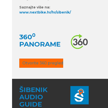
Saznajte više na:
www.nextbike.hr/hr/sibenik/
0
360
PANORAME
Otvorite 360 pregled
ŠIBENIK
AUDIO
GUIDE