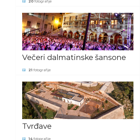
20
fotografije
POGLEDAJ GALERIJU
Večeri dalmatinske šansone
21
fotografije
POGLEDAJ GALERIJU
Tvrđave
14
fotografije