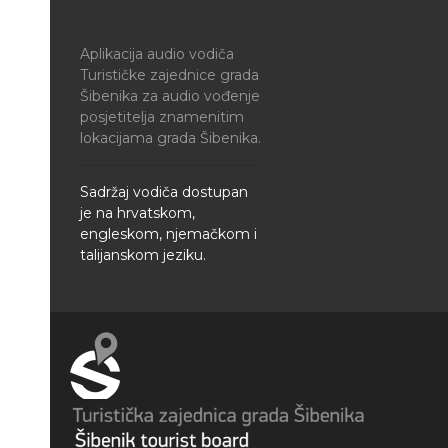
Aplikacija audio vodiča
Turističke zajednice grada
Šibenika za audio vođenje
posjetitelja znamenitim
lokacijama grada Šibenika.
Sadržaj vodiča dostupan
je na hrvatskom,
engleskom, njemačkom i
talijanskom jeziku.