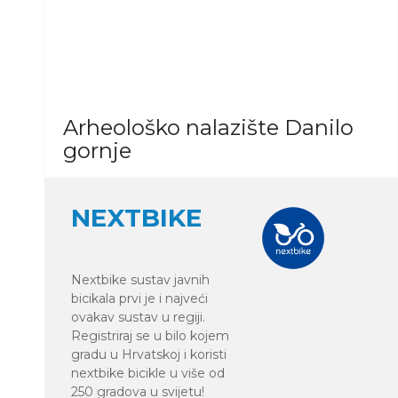
POGLEDAJ GALERIJU
Arheološko nalazište Danilo
gornje
9
fotografije
NEXTBIKE
POGLEDAJ GALERIJU
Nextbike sustav javnih
bicikala prvi je i najveći
ovakav sustav u regiji.
Registriraj se u bilo kojem
gradu u Hrvatskoj i koristi
nextbike bicikle u više od
250 gradova u svijetu!