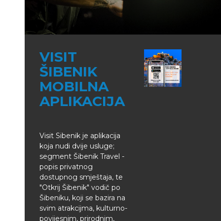
VISIT
ŠIBENIK
MOBILNA
APLIKACIJA
Visit Sibenik je aplikacija
koja nudi dvije usluge;
segment Šibenik Travel -
popis privatnog
dostupnog smještaja, te
"Otkrij Šibenik" vodič po
Šibeniku, koji se bazira na
svim atrakcijma, kulturno-
povijesnim, prirodnim,