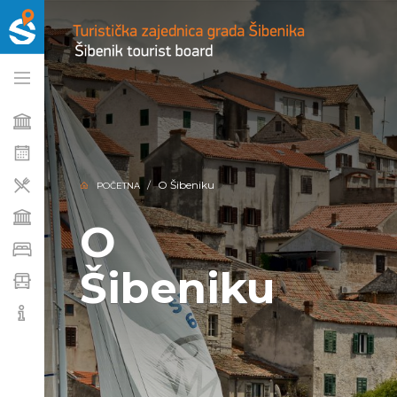
O Šibeniku
POČETNA
O
Šibeniku