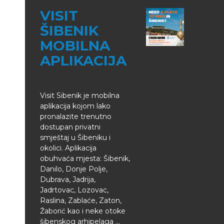
VISIT
ŠIBENIK
MOBILNA
APLIKACIJA
Visit Sibenik je mobilna
aplikacija kojom lako
pronalazite trenutno
dostupan privatni
smještaj u Šibeniku i
okolici. Aplikacija
obuhvaća mjesta: Šibenik,
Danilo, Donje Polje,
Dubrava, Jadrija,
Jadrtovac, Lozovac,
Raslina, Zablaće, Zaton,
Žaborić kao i neke otoke
šibenskog arhipelaga ...