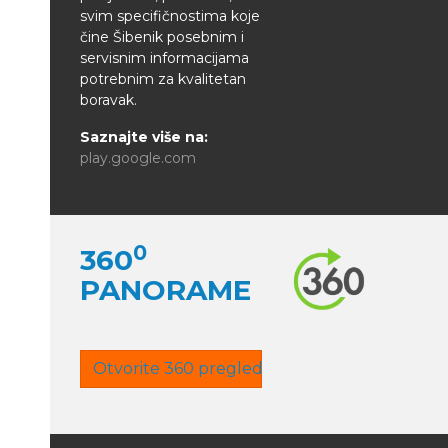
svim specifičnostima koje
čine Šibenik posebnim i
servisnim informacijama
potrebnim za kvalitetan
boravak.
Saznajte više na:
play.google.com
0
360
PANORAME
Otvorite 360 pregled