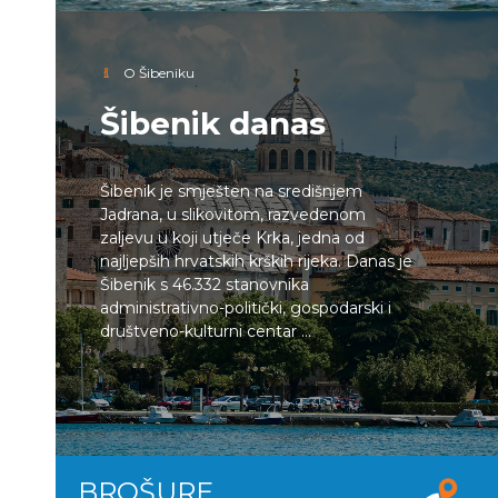
O Šibeniku
Šibenik danas
Šibenik je smješten na središnjem
Jadrana, u slikovitom, razvedenom
zaljevu u koji utječe Krka, jedna od
najljepših hrvatskih krških rijeka. Danas je
Šibenik s 46.332 stanovnika
administrativno-politički, gospodarski i
društveno-kulturni centar ...
BROŠURE