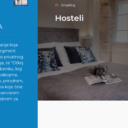
Smještaj
Hosteli
A
kacija koja
 segment
pis privatnog
, te "Otkrij
beniku, koji
trakcijma,
, prirodnim,
ma koje čine
 servisnim
rebnim za