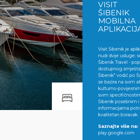
VISIT
ŠIBENIK
MOBILNA
APLIKACIJ
Visit Sibenik je apli
nudi dvije usluge;
Šibenik Travel - po
dostupnog smještaja
Šibenik" vodič po Ši
se bazira na svim a
kulturno-povijesnim
svim specifičnosti
Šibenik posebnim i
informacijama pot
kvalitetan boravak.
Saznajte više na:
play.google.com