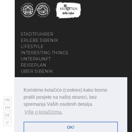
STADTFÜHRER
ERLEBE ŠIBENIK
LIFESTYLE
INTERESTING THINGS
UNTERKUNFT
REISEPLAN
ÜBER ŠIBENIK
Koristimo kolačiće (cookies) kako bismo
pratili posjete na našoj stranici, bez
HR
spremanja Vaših osobnih detalja.
EN
Više o kolačićima.
DE
Copyright © 2026 • Visit Šibenik • All Rights
IT
Reserved
OK!