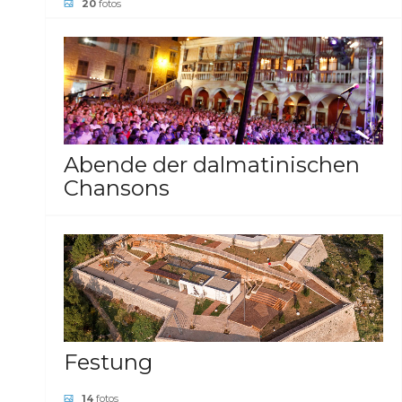
20
fotos
GALERIE ANSEHEN
Abende der dalmatinischen
Chansons
21
fotos
GALERIE ANSEHEN
Festung
14
fotos