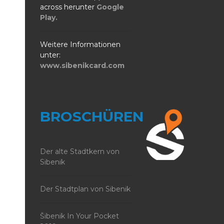
across herunter
Google
Play.
Weitere Informationen
unter:
www.sibenikcard.com
BROSCHÜREN
Der alte Stadtkern von
Sibenik
Der Stadtplan von Sibenik
Šibenik In Your Pocket