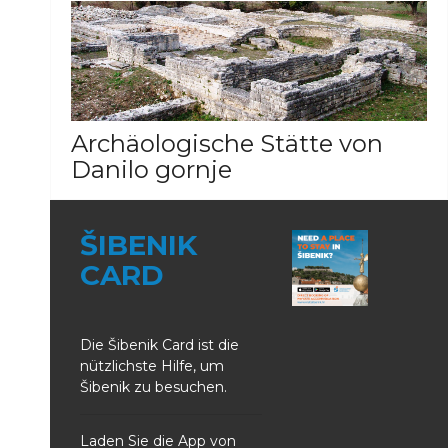
GALERIE ANSEHEN
Archäologische Stätte von
Danilo gornje
9
fotos
ŠIBENIK
GALERIE ANSEHEN
CARD
Die Šibenik Card ist die
nützlichste Hilfe, um
Šibenik zu besuchen.
Laden Sie die App von