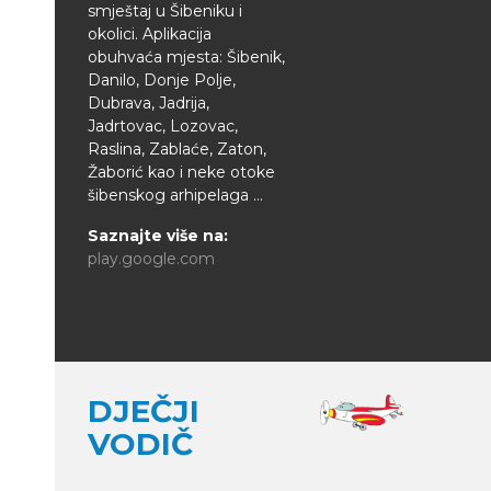
smještaj u Šibeniku i
okolici. Aplikacija
obuhvaća mjesta: Šibenik,
Danilo, Donje Polje,
Dubrava, Jadrija,
Jadrtovac, Lozovac,
Raslina, Zablaće, Zaton,
Žaborić kao i neke otoke
šibenskog arhipelaga ...
Saznajte više na:
play.google.com
DJEČJI
VODIČ