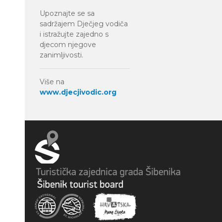
Upoznajte se sa
sadržajem Dječjeg vodiča
i istražujte zajedno s
djecom njegove
zanimljivosti.
Više na
www.djecjivodic.org