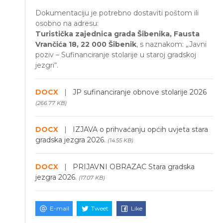
Dokumentaciju je potrebno dostaviti poštom ili
osobno na adresu:
Turistička zajednica grada Šibenika, Fausta
Vrančića 18, 22 000 Šibenik
, s naznakom: „Javni
poziv – Sufinanciranje stolarije u staroj gradskoj
jezgri“.
DOCX
|
JP sufinanciranje obnove stolarije 2026
(266.77 KB)
DOCX
|
IZJAVA o prihvaćanju općih uvjeta stara
gradska jezgra 2026.
(14.55 KB)
DOCX
|
PRIJAVNI OBRAZAC Stara gradska
jezgra 2026.
(17.07 KB)
E-mail
Tweet
Like