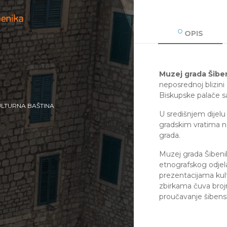
OPIS
Muzej grada Šibe
neposrednoj blizini
Biskupske palače sa
ULTURNA BAŠTINA
U središnjem dijelu
gradskim vratima na
grada.
Muzej grada Šibenik
etnografskog odjel
prezentacijama kul
zbirkama čuva broj
proučavanje šibensk