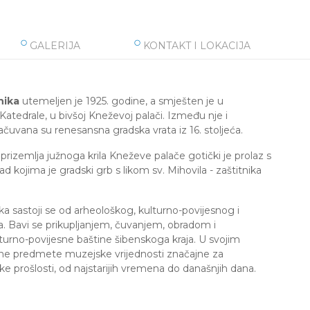
GALERIJA
KONTAKT I LOKACIJA
nika
utemeljen je 1925. godine, a smješten je u
 Katedrale, u bivšoj Kneževoj palači. Između nje i
čuvana su renesansna gradska vrata iz 16. stoljeća.
 prizemlja južnoga krila Kneževe palače gotički je prolaz s
d kojima je gradski grb s likom sv. Mihovila - zaštitnika
a sastoji se od arheološkog, kulturno-povijesnog i
a. Bavi se prikupljanjem, čuvanjem, obradom i
turno-povijesne baštine šibenskoga kraja. U svojim
ne predmete muzejske vrijednosti značajne za
e prošlosti, od najstarijih vremena do današnjih dana.