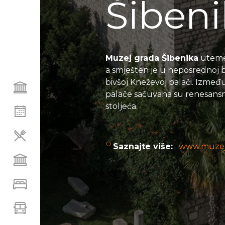
Šibeni
Muzej grada Šibenika
utemel
a smješten je u neposrednoj bl
bivšoj Kneževoj palači. Između
palače sačuvana su renesansna
stoljeća.
Saznajte više:
www.muzej-