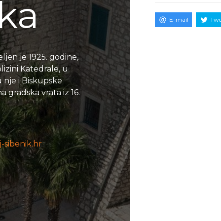
ka
E-mail
Twe
jen je 1925. godine,
izini Katedrale, u
 nje i Biskupske
 gradska vrata iz 16.
sibenik.hr