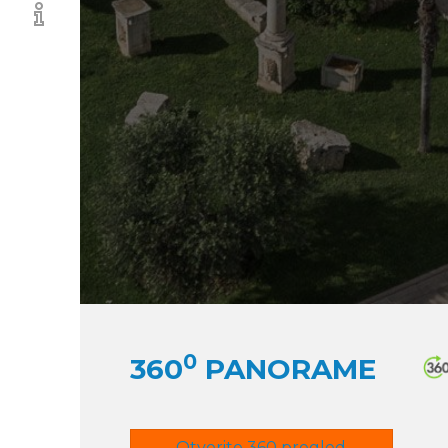
0
360
PANORAME
Otvorite 360 pregled