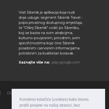
Visit Sibenik je aplikacija koja nudi
dvije usluge; segment Šibenik Travel -
popis privatnog dostupnog smještaja,
te "Otkrij Šibenik" vodič po Šibeniku,
koji se bazira na svim atrakcijma,
kulturno-povijesnim, prirodnim, svim
specifičnostima koje čine Šibenik
posebnim i servisnim informacijama
potrebnim za kvalitetan boravak.
Saznajte više na:
play.google.com
Č
DOŽIVITE ŠIBENIK
LIFESTYLE
ZANIMLJIVOSTI
SMJEŠTAJ
PLAN PUTOVANJA
O ŠIBENIKU
Koristimo kolačiće (cookies) kako bismo
pratili posjete na našoj stranici, bez