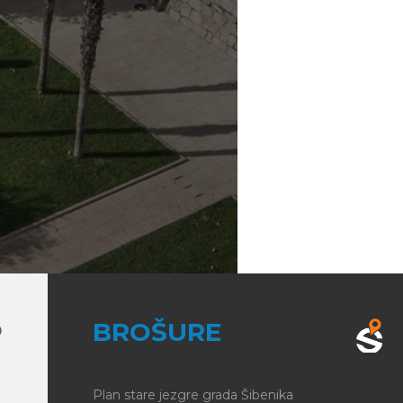
BROŠURE
Plan stare jezgre grada Šibenika