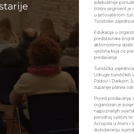
adekvatnije ponude 
starije
tržišni segment je 
u ljetovališnom tu
Turističke zajednic
Edukacija u organiz
predstavnika brojni
aktivnostima došle d
vještina koja će pre
predavanja.
Turistička zajednic
Udruge turističkih v
Padovi i Darkom Ju
županije planira odr
Pored predavanja, 
organiziran je posj
najpoznatijih svjet
prirodnoj veličini 
Acropola u Ateni i 
doživljavanju svjets