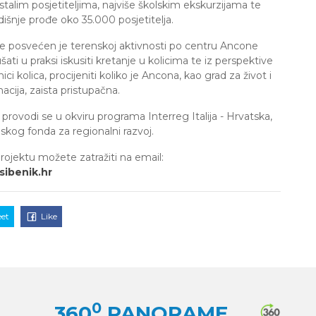
stalim posjetiteljima, najviše školskim ekskurzijama te
išnje prođe oko 35.000 posjetitelja.
je posvećen je terenskoj aktivnosti po centru Ancone
ti u praksi iskusiti kretanje u kolicima te iz perspektive
ici kolica, procijeniti koliko je Ancona, kao grad za život i
nacija, zaista pristupačna.
 provodi se u okviru programa Interreg Italija - Hrvatska,
skog fonda za regionalni razvoj.
projektu možete zatražiti na email:
sibenik.hr
et
Like
0
360
PANORAME