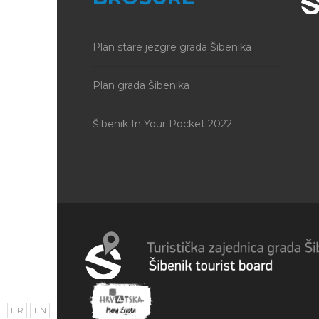
Plan stare jezgre grada Šibenika
Plan grada Šibenika
Šibenik In Your Pocket 2022
HR
EN