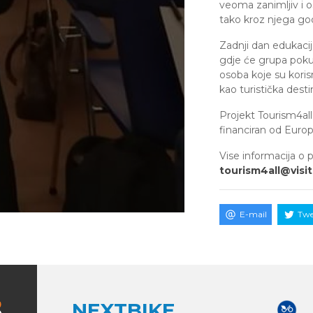
veoma zanimljiv i o
tako kroz njega god
Zadnji dan edukaci
gdje će grupa pokuša
osoba koje su korisn
kao turistička desti
Projekt Tourism4all
financiran od Europ
Vise informacija o 
tourism4all@visit
E-mail
Twe
NEXTBIKE