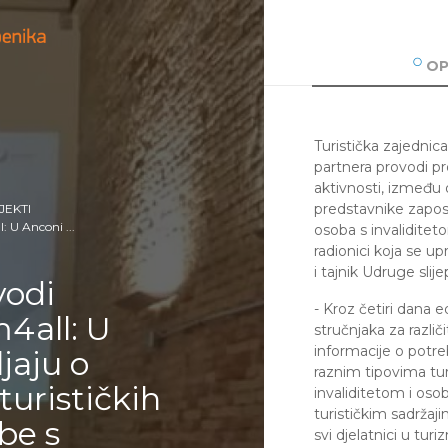
OP
Turistička zajednica
partnera provodi pr
aktivnosti, između 
predstavnike zaposl
JEKTI
: U Anconi ...
osoba s invaliditeto
radionici koja se u
i tajnik Udruge sli
vodi
- Kroz četiri dana e
4all: U
stručnjaka za različ
informacije o potre
jaju o
raznim tipovima turi
turističkih
invaliditetom i osob
turističkim sadržaji
be s
svi djelatnici u tur