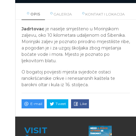
OPIS
GALERIJA
KONTAKT I LOKACIJA
Jadrtovac
je naselje smješteno u Morinjskom
zaljevu, oko 10 kilometara udaljenom od Šibenika.
Morinjski zaljev je poznato prirodno mrjestilište ribe,
a pogodan je i za uzgoj školjaka zbog miješanja
bočate vode i mora. Mjesto je poznato po
ljekovitom blatu.
O bogatoj povijesti mjesta svjedoče ostaci
ranokršćanske crkve i renesansnih kaštela te
barokni oltar i kula iz 16. stoljeća.
E-mail
Tweet
Like
VISIT