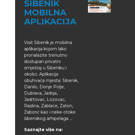
ŠIBENIK
MOBILNA
APLIKACIJA
Visit Sibenik je mobilna
aplikacija kojom lako
pronalazite trenutno
dostupan privatni
smještaj u Šibeniku i
okolici. Aplikacija
obuhvaća mjesta: Šibenik,
Danilo, Donje Polje,
Dubrava, Jadrija,
Jadrtovac, Lozovac,
Raslina, Zablaće, Zaton,
Žaborić kao i neke otoke
šibenskog arhipelaga ...
Saznajte više na: