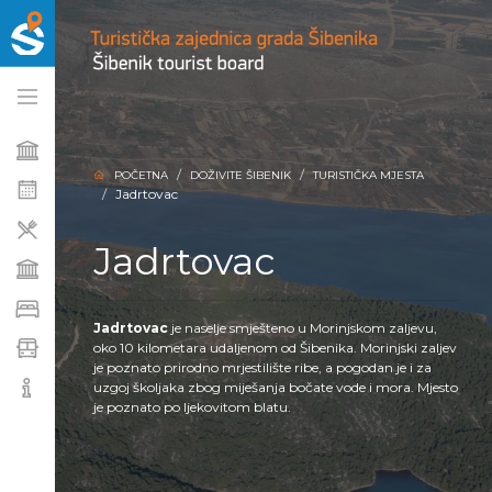
POČETNA
DOŽIVITE ŠIBENIK
TURISTIČKA MJESTA
Jadrtovac
Jadrtovac
Jadrtovac
je naselje smješteno u Morinjskom zaljevu,
oko 10 kilometara udaljenom od Šibenika. Morinjski zaljev
je poznato prirodno mrjestilište ribe, a pogodan je i za
uzgoj školjaka zbog miješanja bočate vode i mora. Mjesto
je poznato po ljekovitom blatu.