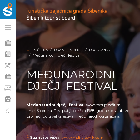
POČETNA
DOŽIVITE ŠIBENIK
DOGAĐANJA
Međunarodni dječji festival
MEĐUNARODNI
DJEČJI FESTIVAL
Međunarodni dječji festival
svojevrsni je zaštitni
znak Šibenika. Prvi put je održan 1958. godine te se ubrzo
prometnuo u veliki festival međunarodnog značaja.
Saznajte više:
www.mdf-sibenik.com