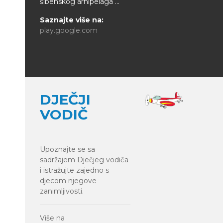
šibenskog arhipelaga ...
Saznajte više na:
play.google.com
DJEČJI
VODIČ
Upoznajte se sa
sadržajem Dječjeg vodiča
i istražujte zajedno s
djecom njegove
zanimljivosti.
Više na