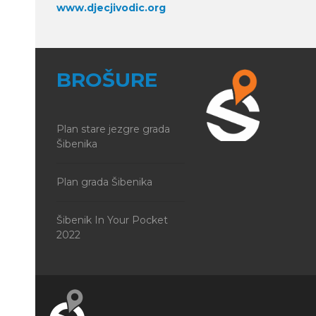
www.djecjivodic.org
BROŠURE
Plan stare jezgre grada
Šibenika
Plan grada Šibenika
Šibenik In Your Pocket
2022