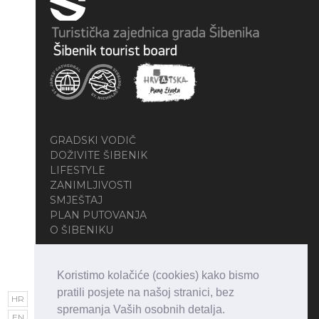
GRADSKI VODIČ
DOŽIVITE ŠIBENIK
LIFESTYLE
ZANIMLJIVOSTI
SMJEŠTAJ
PLAN PUTOVANJA
O ŠIBENIKU
Koristimo kolačiće (cookies) kako bismo
pratili posjete na našoj stranici, bez
HR
spremanja Vaših osobnih detalja.
EN