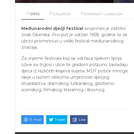
OPIS
GALERIJA
KONTAKT I LOKACIJA
Međunarodni dječji festival
svojevrsni je zaštitni
znak Šibenika. Prvi put je održan 1958. godine te se
ubrzo prometnuo u veliki festival međunarodnog
značaja.
Za vrijeme festivala koji se održava tijekom lipnja
ožive svi trgovi i ulice te gradom potpuno zavladaju
djeca iz različitih krajeva svijeta. MDF potiče mnoge
ideje u raznim oblicima umjetnosti dječjeg
stvaralaštva: dramskog, lutkarskog, glazbeno-
scenskog, filmskog, literarnog i likovnog.
E-mail
Tweet
Like