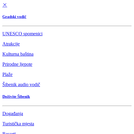
Gradski vodič
UNESCO spomenici
Atrakcije
Kulturna baština
Prirodne ljepote
Plaže
Šibenik audio vodič
Doživite Šibenik
Događanja
Turistička mjesta
Resorti