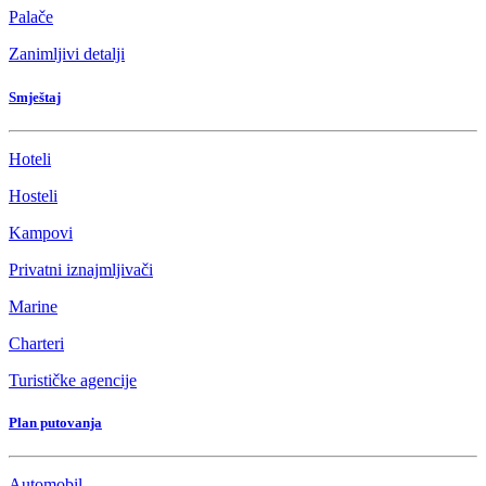
Palače
Zanimljivi detalji
Smještaj
Hoteli
Hosteli
Kampovi
Privatni iznajmljivači
Marine
Charteri
Turističke agencije
Plan putovanja
Automobil