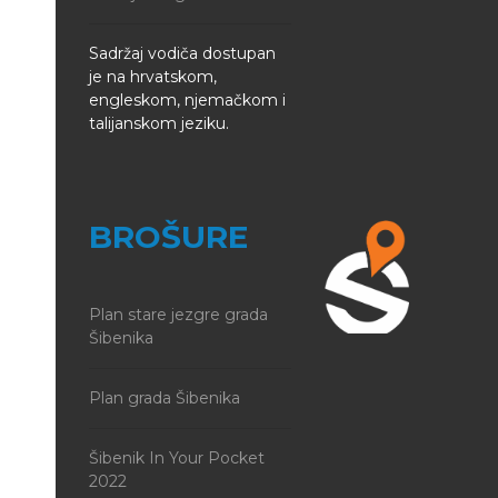
Sadržaj vodiča dostupan
je na hrvatskom,
engleskom, njemačkom i
talijanskom jeziku.
BROŠURE
Plan stare jezgre grada
Šibenika
Plan grada Šibenika
Šibenik In Your Pocket
2022