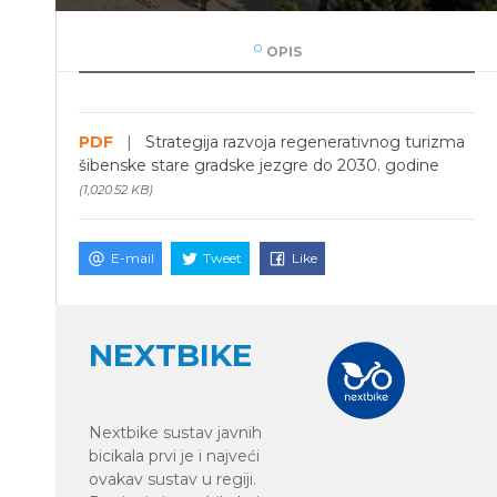
OPIS
PDF
|
Strategija razvoja regenerativnog turizma
šibenske stare gradske jezgre do 2030. godine
(1,020.52 KB)
E-mail
Tweet
Like
NEXTBIKE
Nextbike sustav javnih
bicikala prvi je i najveći
ovakav sustav u regiji.