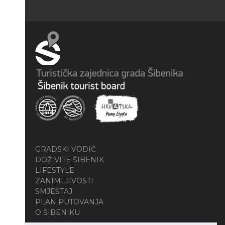
GRADSKI VODIČ
DOŽIVITE ŠIBENIK
LIFESTYLE
ZANIMLJIVOSTI
SMJEŠTAJ
PLAN PUTOVANJA
O ŠIBENIKU