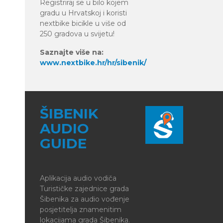
Registriraj se u bilo kojem
gradu u Hrvatskoj i koristi
nextbike bicikle u više od
250 gradova u svijetu!
Saznajte više na:
www.nextbike.hr/hr/sibenik/
ŠIBENIK
AUDIO
GUIDE
Aplikacija audio vodiča
Turističke zajednice grada
Šibenika za audio vođenje
posjetitelja znamenitim
lokacijama grada Šibenika.