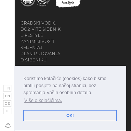
GRADSKI VODIČ
DOŽIVITE ŠIBENIK
LIFESTYLE
ZANIMLJIVOSTI
SMJEŠTAJ
PLAN PUTOVANJA
O ŠIBENIKU
Koristimo kolačiće (cookies) kako bismo
pratili posjete na našoj stranici, bez
HR
spremanja Vaših osobnih detalja.
EN
Više o kolačićima.
DE
Copyright © 2026 • Visit Šibenik • All Rights
IT
Reserved
OK!
Web design and development:
MEDIAN Creative
Solutions