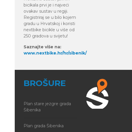
bicikala prvi je i najveći
ovakav sustav u regiji.
Registriraj se u bilo kojem
gradu u Hrvatskoj i koristi
nextbike bicikle u više od
250 gradova u svijetu!
Saznajte više na:
www.nextbike.hr/hr/sibenik/
BROŠURE
Plan stare jezgre grada
Šibenika
Plan grada Šibenika