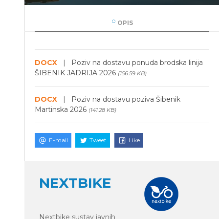
OPIS
DOCX
|
Poziv na dostavu ponuda brodska linija
ŠIBENIK JADRIJA 2026
(156.59 KB)
DOCX
|
Poziv na dostavu poziva Šibenik
Martinska 2026
(141.28 KB)
E-mail
Tweet
Like
NEXTBIKE
Nextbike sustav javnih