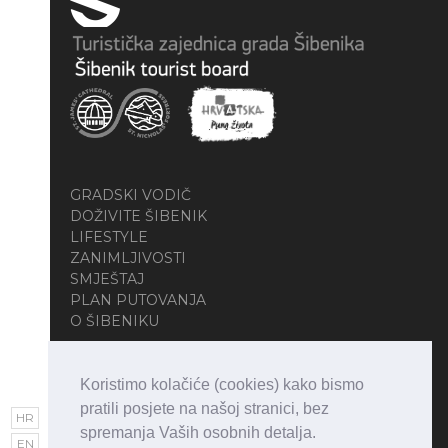
GRADSKI VODIČ
DOŽIVITE ŠIBENIK
LIFESTYLE
ZANIMLJIVOSTI
SMJEŠTAJ
PLAN PUTOVANJA
O ŠIBENIKU
Koristimo kolačiće (cookies) kako bismo
pratili posjete na našoj stranici, bez
HR
spremanja Vaših osobnih detalja.
EN