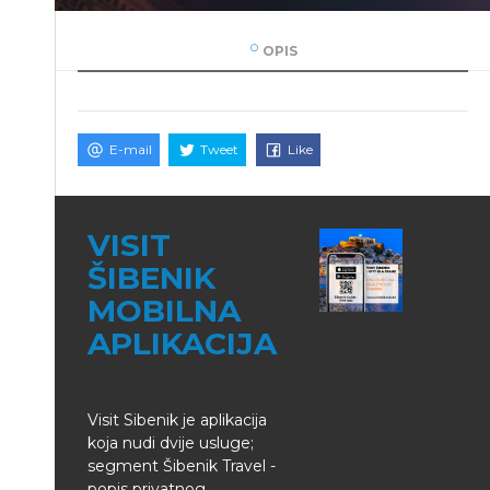
OPIS
E-mail
Tweet
Like
VISIT
ŠIBENIK
MOBILNA
APLIKACIJA
Visit Sibenik je aplikacija
koja nudi dvije usluge;
segment Šibenik Travel -
popis privatnog