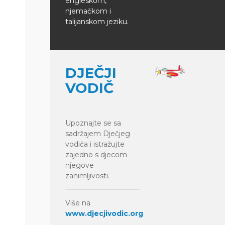
engleskom,
njemačkom i
talijanskom jeziku.
DJEČJI
VODIČ
Upoznajte se sa
sadržajem Dječjeg
vodiča i istražujte
zajedno s djecom
njegove
zanimljivosti.
Više na
www.djecjivodic.org