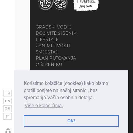
GRADSKI VODIČ
DOŽIVITE ŠIBENIK
LIFESTYLE
ZANIMLJIVOSTI
SMJEŠTAJ
PLAN PUTOVANJA
O ŠIBENIKU
Koristimo kolačiće (cookies) kako bismo
pratili posjete na našoj stranici, bez
HR
spremanja Vaših osobnih detalja.
EN
Više o kolačićima.
DE
Copyright © 2026 • Visit Šibenik • All
IT
Rights Reserved
OK!
Web design and development:
MEDIAN
Creative Solutions