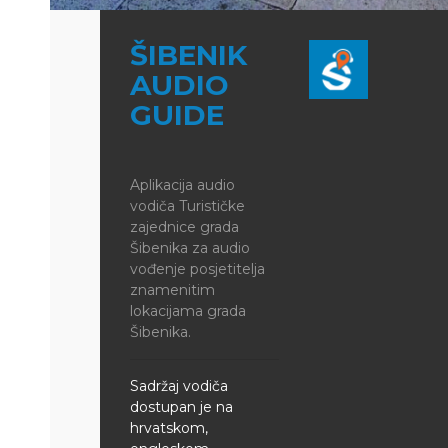
ŠIBENIK
AUDIO
GUIDE
Aplikacija audio
vodiča Turističke
zajednice grada
Šibenika za audio
vođenje posjetitelja
znamenitim
lokacijama grada
Šibenika.
Sadržaj vodiča
dostupan je na
hrvatskom,