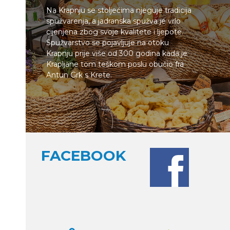
Na Krapnju se stoljećima njeguje tradicija
spužvarenja, a jadranska spužva je vrlo
cijenjena zbog svoje kvalitete i ljepote.
Spužvarstvo se pojavljuje na otoku
Krapnju prije više od 300 godina kada je
Krapljane tom teškom poslu obučio fra
Antun Grk s Krete.
FACEBOOK