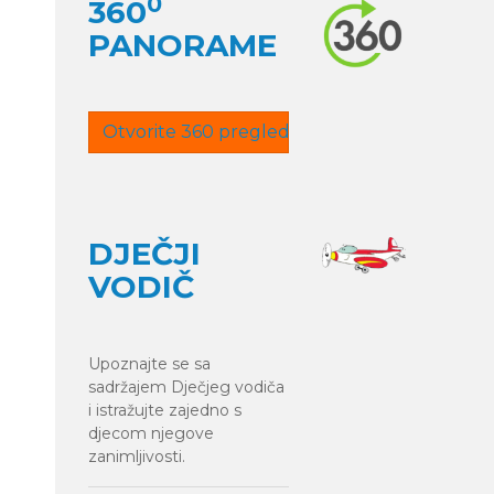
0
360
PANORAME
Otvorite 360 pregled
DJEČJI
VODIČ
Upoznajte se sa
sadržajem Dječjeg vodiča
i istražujte zajedno s
djecom njegove
zanimljivosti.