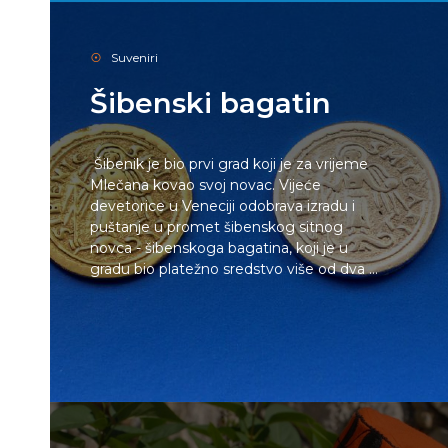
Suveniri
Šibenski bagatin
Šibenik je bio prvi grad koji je za vrijeme
Mlečana kovao svoj novac. Vijeće
devetorice u Veneciji odobrava izradu i
puštanje u promet šibenskog sitnog
novca - šibenskoga bagatina, koji je u
gradu bio platežno sredstvo više od dva ...