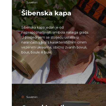
Suveniri
Šibenska kapa
Šibenska kapa jedan je od
najprepoznatljivijih simbola našega grada.
U posljednjem se stoljeću ustalila u
narančastoj boji s karakterističnim crnim
vezenim ukrasima, obično zvanih bovuli,
bouli, boule ili bule.
Suveniri