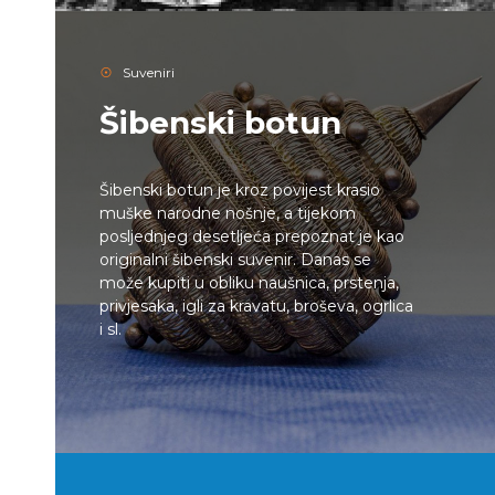
Suveniri
Šibenski botun
Šibenski botun je kroz povijest krasio
muške narodne nošnje, a tijekom
posljednjeg desetljeća prepoznat je kao
originalni šibenski suvenir. Danas se
može kupiti u obliku naušnica, prstenja,
privjesaka, igli za kravatu, broševa, ogrlica
i sl.