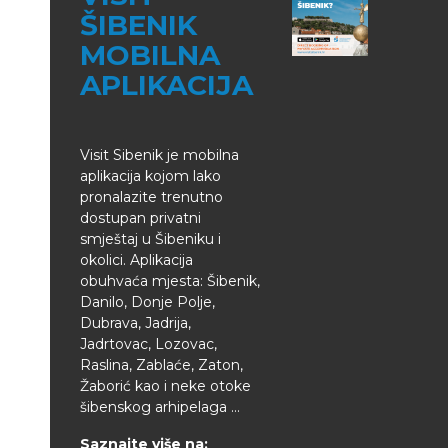
ŠIBENIK
MOBILNA
APLIKACIJA
Visit Sibenik je mobilna
aplikacija kojom lako
pronalazite trenutno
dostupan privatni
smještaj u Šibeniku i
okolici. Aplikacija
obuhvaća mjesta: Šibenik,
Danilo, Donje Polje,
Dubrava, Jadrija,
Jadrtovac, Lozovac,
Raslina, Zablaće, Zaton,
Žaborić kao i neke otoke
šibenskog arhipelaga ...
Saznajte više na: