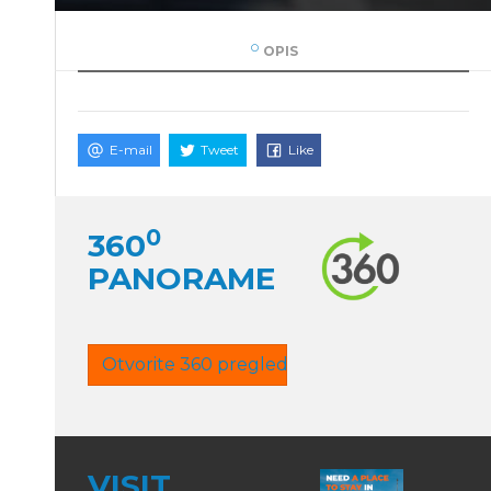
OPIS
E-mail
Tweet
Like
0
360
PANORAME
Otvorite 360 pregled
VISIT