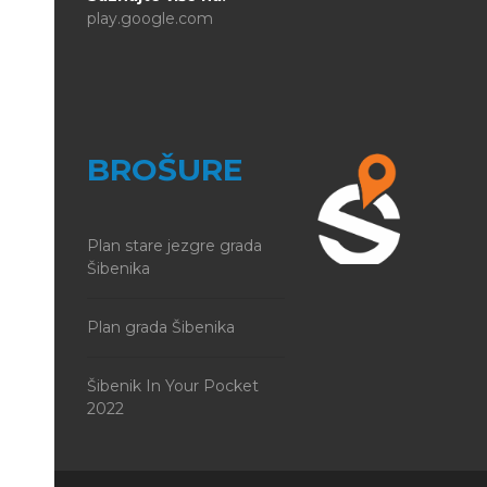
play.google.com
BROŠURE
Plan stare jezgre grada
Šibenika
Plan grada Šibenika
Šibenik In Your Pocket
2022