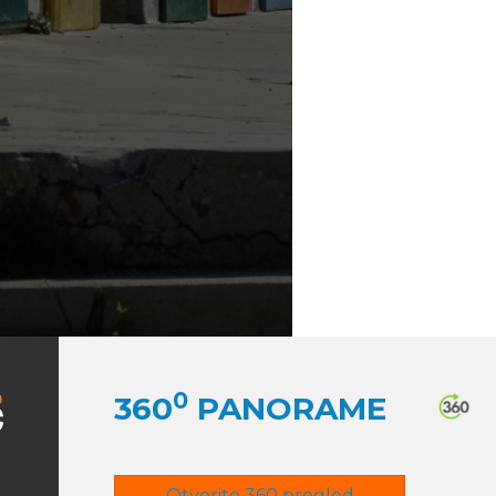
0
360
PANORAME
Otvorite 360 pregled