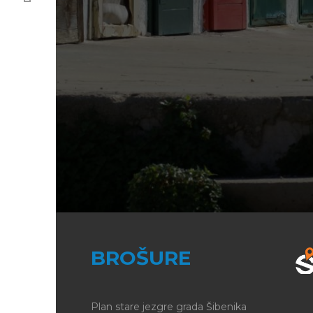
BROŠURE
Plan stare jezgre grada Šibenika