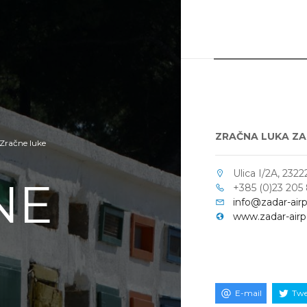
ZRAČNA LUKA Z
Zračne luke
Ulica I/2A, 2322
NE
+385 (0)23 205
info@zadar-airp
www.zadar-airpo
E-mail
Twe