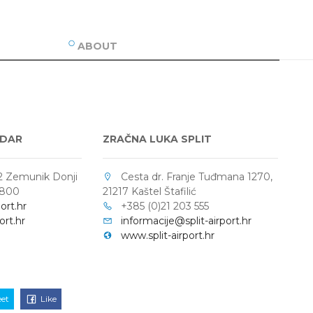
ABOUT
ADAR
ZRAČNA LUKA SPLIT
2 Zemunik Donji
Cesta dr. Franje Tuđmana 1270,
 800
21217 Kaštel Štafilić
ort.hr
+385 (0)21 203 555
rt.hr
informacije@split-airport.hr
www.split-airport.hr
et
Like