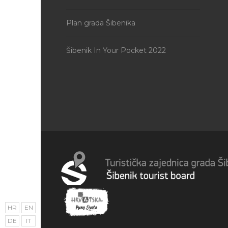
Plan grada Šibenika
Šibenik In Your Pocket 2022
HR
EN
DE
IT