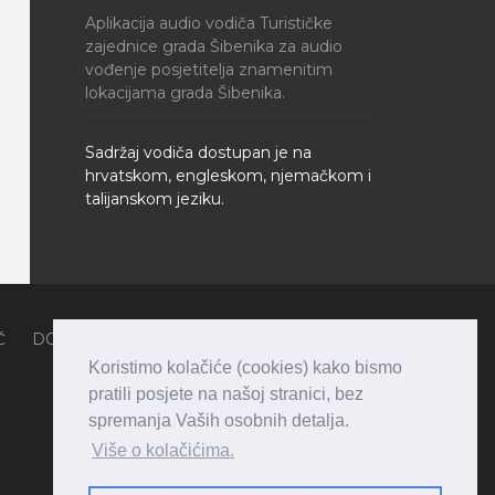
Aplikacija audio vodiča Turističke
zajednice grada Šibenika za audio
vođenje posjetitelja znamenitim
lokacijama grada Šibenika.
Sadržaj vodiča dostupan je na
hrvatskom, engleskom, njemačkom i
talijanskom jeziku.
Č
DOŽIVITE ŠIBENIK
LIFESTYLE
ZANIMLJIVOSTI
SMJEŠTAJ
PLAN PUTOVANJA
O ŠIBENIKU
Koristimo kolačiće (cookies) kako bismo
pratili posjete na našoj stranici, bez
spremanja Vaših osobnih detalja.
Više o kolačićima.