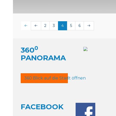
2
3
4
5
6
0
360
PANORAMA
360 Blick auf die Stadt öffnen
FACEBOOK