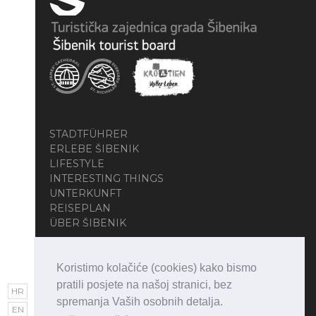
STADTFÜHRER
ERLEBE ŠIBENIK
LIFESTYLE
INTERESTING THINGS
UNTERKUNFT
REISEPLAN
ÜBER ŠIBENIK
Koristimo kolačiće (cookies) kako bismo
pratili posjete na našoj stranici, bez
HR
spremanja Vaših osobnih detalja.
EN