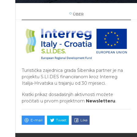
ÜBER
Turistička zajednica grada Šibenika partner je na
projektu S.LI.DES financiranom kroz Interreg
Italija-Hrvatska u trajanju od 30 mjeseci.
Kratki prikaz dosadašnjih aktivnosti možete
pročitati u prvom projektnom
Newsletteru
.
E-mail
Tweet
Like