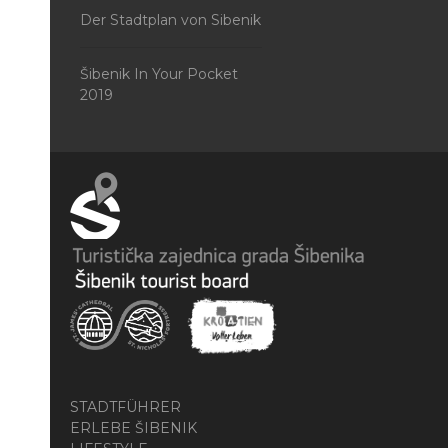
Der Stadtplan von Sibenik
Šibenik In Your Pocket
2019
STADTFÜHRER
ERLEBE ŠIBENIK