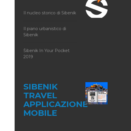
Il nucleo storico di Sibenik
Il piano urbanistico di
Sibenik
Šibenik In Your Pocket
2019
SIBENIK
TRAVEL
APPLICAZIONE
MOBILE