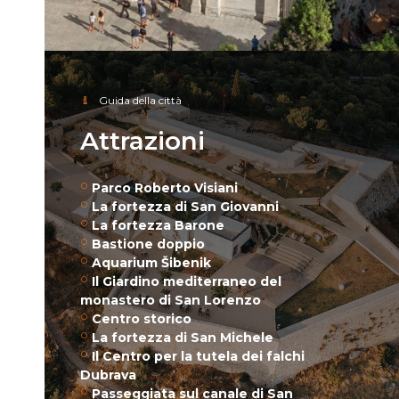
Guida della città
Attrazioni
Parco Roberto Visiani
La fortezza di San Giovanni
La fortezza Barone
Bastione doppio
Aquarium Šibenik
Il Giardino mediterraneo del
monastero di San Lorenzo
Centro storico
La fortezza di San Michele
Il Centro per la tutela dei falchi
Dubrava
Passeggiata sul canale di San