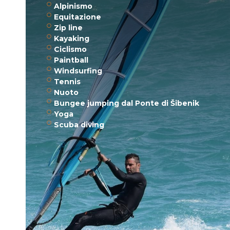
Alpinismo
Equitazione
Zip line
Kayaking
Ciclismo
Paintball
Windsurfing
Tennis
Nuoto
Bungee jumping dal Ponte di Šibenik
Yoga
Scuba diving