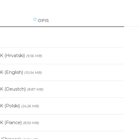
OPIS
K (Hrvatski)
(9.56 MB)
K (English)
(10.04 MB)
K (Deustch)
(8.87 MB)
K (Polski)
(24.26 MB)
K (France)
(8.50 MB)