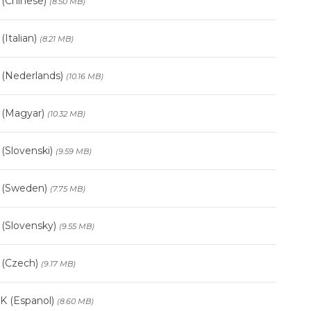
 (Chinese)
(8.50 MB)
(Italian)
(8.21 MB)
 (Nederlands)
(10.16 MB)
k (Magyar)
(10.32 MB)
 (Slovenski)
(9.59 MB)
k (Sweden)
(7.75 MB)
 (Slovensky)
(9.55 MB)
 (Czech)
(9.17 MB)
K (Espanol)
(8.60 MB)