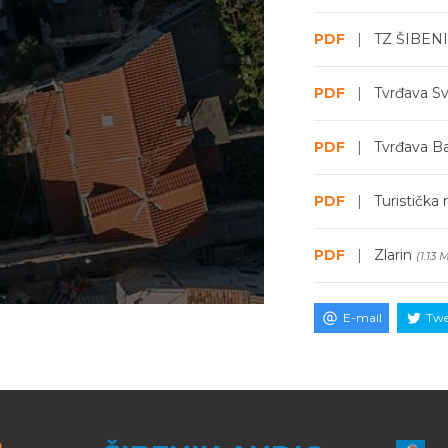
PDF
|
TZ ŠIBENI
PDF
|
Tvrđava Sv
PDF
|
Tvrđava B
PDF
|
Turistička
PDF
|
Zlarin
(1.13 
E-mail
Twe