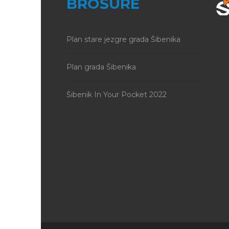
BROŠURE
Plan stare jezgre grada Šibenika
Plan grada Šibenika
Šibenik In Your Pocket 2022