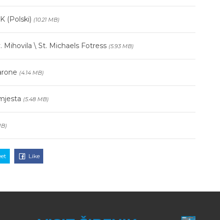
K (Polski)
(10.21 MB)
. Mihovila \ St. Michaels Fotress
(5.93 MB)
arone
(4.14 MB)
 mjesta
(5.48 MB)
MB)
et
Like