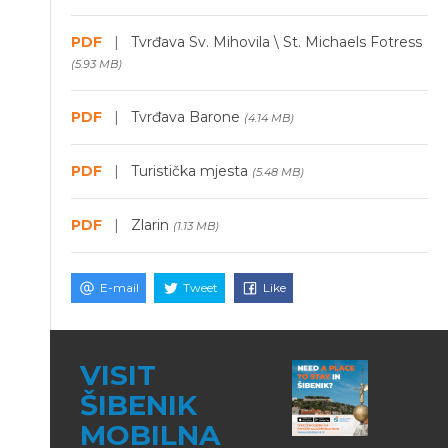
PDF
|
Tvrđava Sv. Mihovila \ St. Michaels Fotress
(5.93 MB)
PDF
|
Tvrđava Barone
(4.14 MB)
PDF
|
Turistička mjesta
(5.48 MB)
PDF
|
Zlarin
(1.13 MB)
E-mail
Tweet
Like
VISIT
ŠIBENIK
MOBILNA