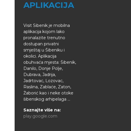
APLIKACIJA
Visit Sibenik je mobilna
aplikacija kojom lako
pronalazite trenutno
dostupan privatni
smještaj u Šibeniku i
okolici. Aplikacija
obuhvaća mjesta: Šibenik,
Danilo, Donje Polje,
Dubrava, Jadrija,
Jadrtovac, Lozovac,
Raslina, Zablaće, Zaton,
Žaborić kao i neke otoke
šibenskog arhipelaga ...
Saznajte više na:
play.google.com