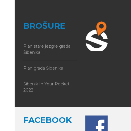
BROŠURE
Plan stare jezgre grada
Šibenika
Plan grada Šibenika
Šibenik In Your Pocket
2022
FACEBOOK