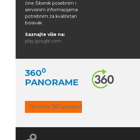
čine Šibenik posebnim i
servisnim informacijama
potrebnim za kvalitetan
boravak.
Saznajte više na:
play.google.com
0
360
PANORAME
Otvorite 360 pregled