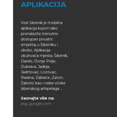
APLIKACIJA
Visit Sibenik je mobilna
aplikacija kojom lako
pronalazite trenutno
dostupan privatni
smještaj u Šibeniku i
okolici. Aplikacija
obuhvaća mjesta: Šibenik,
Danilo, Donje Polje,
Dubrava, Jadrija,
Jadrtovac, Lozovac,
Raslina, Zablaće, Zaton,
Žaborić kao i neke otoke
šibenskog arhipelaga ...
Saznajte više na:
play.google.com