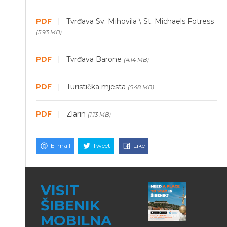
PDF
|
Tvrđava Sv. Mihovila \ St. Michaels Fotress
(5.93 MB)
PDF
|
Tvrđava Barone
(4.14 MB)
PDF
|
Turistička mjesta
(5.48 MB)
PDF
|
Zlarin
(1.13 MB)
E-mail
Tweet
Like
VISIT
ŠIBENIK
MOBILNA