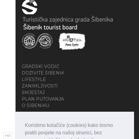
GRADSKI VODIČ
DOŽIVITE ŠIBENIK
LIFESTYLE
ZANIMLJIVOSTI
SMJEŠTAJ
PLAN PUTOVANJA
O ŠIBENIKU
Koristimo kolačiće (cookies) kako bismo
pratili posjete na našoj stranici, bez
HR